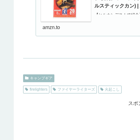
ルスティックカン) |
【ヒルナンデス！で紹介】 
キューさんご愛用！ マッチ
amzn.to
キャンプギア
firelighters
ファイヤーライターズ
火起こし
スポ