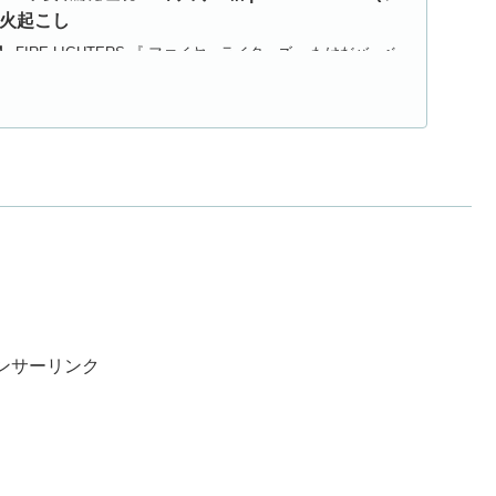
 火起こし
FIRE LIGHTERS 『 ファイヤーライターズ 』たけだバーベ
...
ンサーリンク