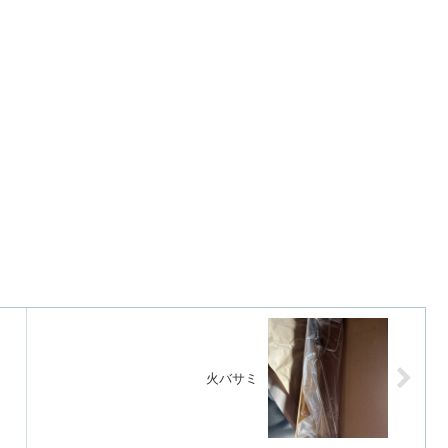
リ
火バサミ