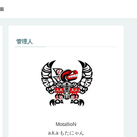
園
管理人
MotallioN
a.k.a もたにゃん