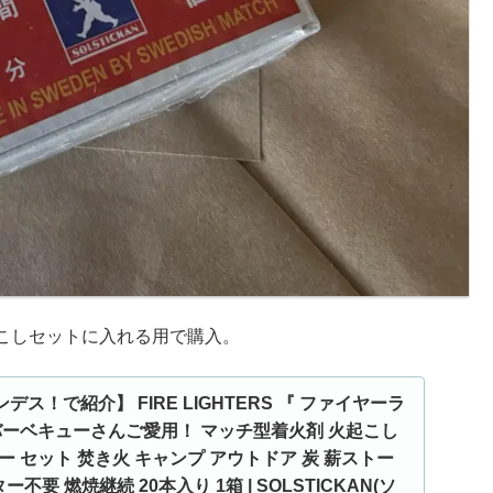
こしセットに入れる用で購入。
ナンデス！で紹介】 FIRE LIGHTERS 『 ファイヤーラ
バーベキューさんご愛用！ マッチ型着火剤 火起こし
 セット 焚き火 キャンプ アウトドア 炭 薪ストー
不要 燃焼継続 20本入り 1箱 | SOLSTICKAN(ソ