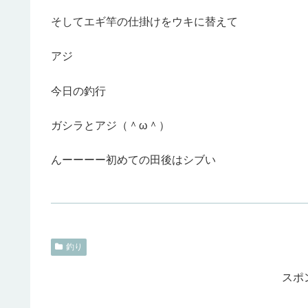
そしてエギ竿の仕掛けをウキに替えて
アジ
今日の釣行
ガシラとアジ（＾ω＾）
んーーーー初めての田後はシブい
釣り
スポ