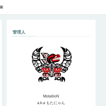
園
管理人
MotallioN
a.k.a もたにゃん