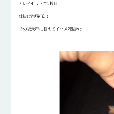
カレイセットで3投目
仕掛け殉職(´Д` )
その後天秤に替えてイソメ2匹掛け