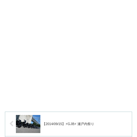
【2014/09/15】⚡GJB⚡ 瀬戸内祭り