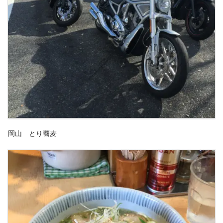
岡山 とり蕎麦