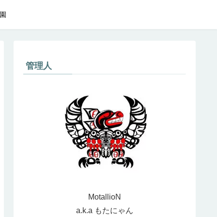
園
管理人
MotallioN
a.k.a もたにゃん