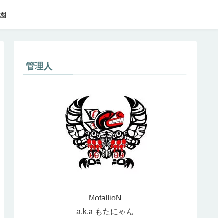
園
管理人
MotallioN
a.k.a もたにゃん